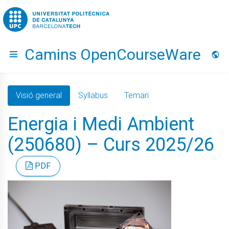
Go to upc.edu
Camins OpenCourseWare
Hide menu
Idio
Visió general
Syllabus
Temari
Energia i Medi Ambient
(250680) – Curs 2025/26
PDF