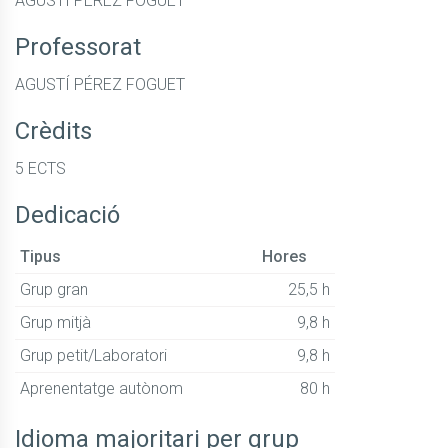
AGUSTÍ PÉREZ FOGUET
Professorat
AGUSTÍ PÉREZ FOGUET
Crèdits
5 ECTS
Dedicació
Tipus
Hores
Grup gran
25,5 h
Grup mitjà
9,8 h
Grup petit/Laboratori
9,8 h
Aprenentatge autònom
80 h
Idioma majoritari per grup