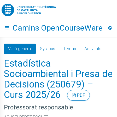
Go to upc.edu
Camins OpenCourseWare
Hide menu
Idio
Visió general
Syllabus
Temari
Activitats
Estadística
Socioambiental i Presa de
Decisions (250679) –
Curs 2025/26
PDF
Professorat responsable