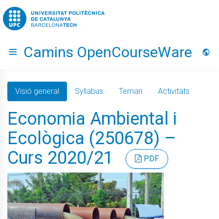
Go to upc.edu
Camins OpenCourseWare
Hide menu
Idio
Visió general
Syllabus
Temari
Activitats
Economia Ambiental i
Ecològica (250678) –
Curs 2020/21
PDF