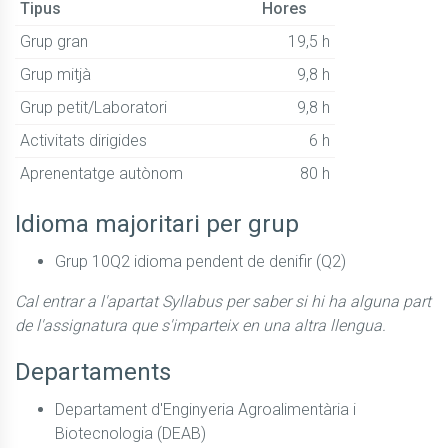
Tipus
Hores
Grup gran
19,5 h
Grup mitjà
9,8 h
Grup petit/Laboratori
9,8 h
Activitats dirigides
6 h
Aprenentatge autònom
80 h
Idioma majoritari per grup
Grup 10Q2 idioma pendent de denifir (Q2)
Cal entrar a l'apartat Syllabus per saber si hi ha alguna part
de l'assignatura que s'imparteix en una altra llengua.
Departaments
Departament d'Enginyeria Agroalimentària i
Biotecnologia (DEAB)