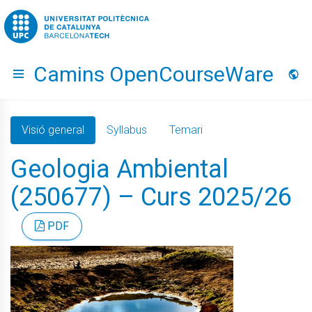
Go to upc.edu
Camins OpenCourseWare
Hide menu
Idio
Visió general
Syllabus
Temari
Geologia Ambiental
(250677) – Curs 2025/26
PDF