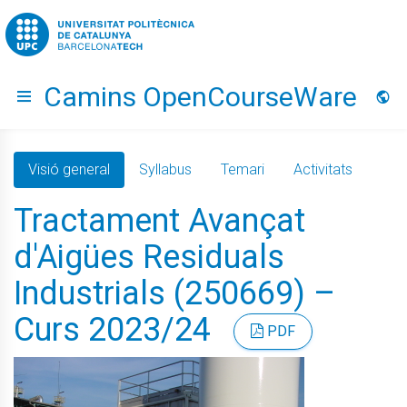
Go to upc.edu
Camins OpenCourseWare
Hide menu
Idio
Visió general
Syllabus
Temari
Activitats
Tractament Avançat
d'Aigües Residuals
Industrials (250669) –
Curs 2023/24
PDF