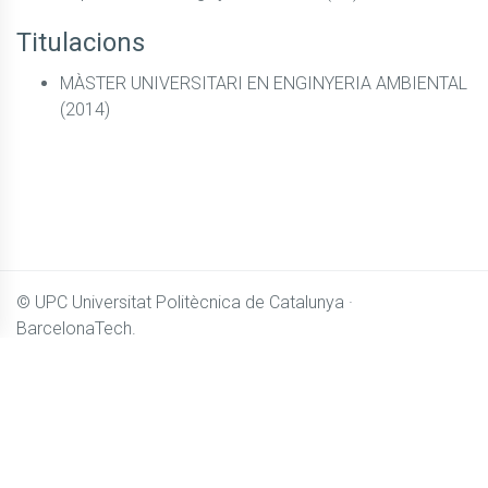
Titulacions
MÀSTER UNIVERSITARI EN ENGINYERIA AMBIENTAL
(2014)
© UPC
Universitat Politècnica de Catalunya ·
BarcelonaTech.
El contingut de
Camins OpenCourseWare
es distribueix sota
llicència
Creative Commons BY-NC-SA 4.0
Accessibilitat
Avís legal