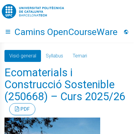
Go to upc.edu
Camins OpenCourseWare
Hide menu
Idio
Visió general
Syllabus
Temari
Ecomaterials i
Construcció Sostenible
(250668) – Curs 2025/26
PDF