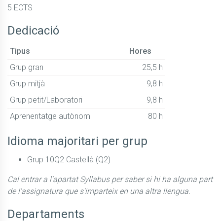
5 ECTS
Dedicació
Tipus
Hores
Grup gran
25,5 h
Grup mitjà
9,8 h
Grup petit/Laboratori
9,8 h
Aprenentatge autònom
80 h
Idioma majoritari per grup
Grup 10Q2 Castellà (Q2)
Cal entrar a l'apartat Syllabus per saber si hi ha alguna part
de l'assignatura que s'imparteix en una altra llengua.
Departaments