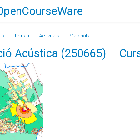
OpenCourseWare
us
Temari
Activitats
Materials
ió Acústica (250665) – Cu