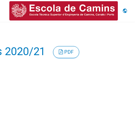
Idiom
rs 2020/21
PDF