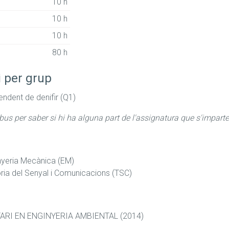
10 h
10 h
10 h
80 h
i per grup
ndent de denifir (Q1)
abus per saber si hi ha alguna part de l'assignatura que s'imparte
nyeria Mecànica (EM)
ia del Senyal i Comunicacions (TSC)
ARI EN ENGINYERIA AMBIENTAL (2014)