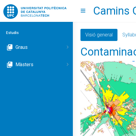
Camins 
Go to upc.edu
Show menu
Estudis
Visió general
Syllab
Graus
Contaminac
Màsters