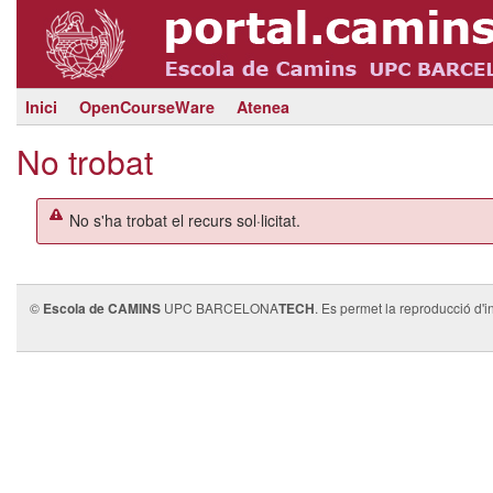
Inici
OpenCourseWare
Atenea
No trobat
No s'ha trobat el recurs sol·licitat.
©
Escola de CAMINS
UPC BARCELONA
TECH
. Es permet la reproducció d'i