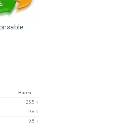
ponsable
Hores
25,5 h
9,8 h
9,8 h