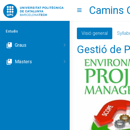
Camins 
Go to upc.edu
Show menu
Estudis
Visió general
Syllab
Graus
Gestió de 
Màsters