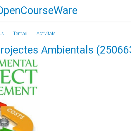
OpenCourseWare
us
Temari
Activitats
Projectes Ambientals (2506