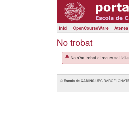
Inici
OpenCourseWare
Atenea
No trobat
No s'ha trobat el recurs sol·licita
©
Escola de CAMINS
UPC BARCELONA
T