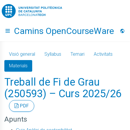
Go to upc.edu
Camins OpenCourseWare
Hide menu
Idio
Visió general
Syllabus
Temari
Activitats
Materials
Treball de Fi de Grau
(250593) – Curs 2025/26
PDF
Apunts