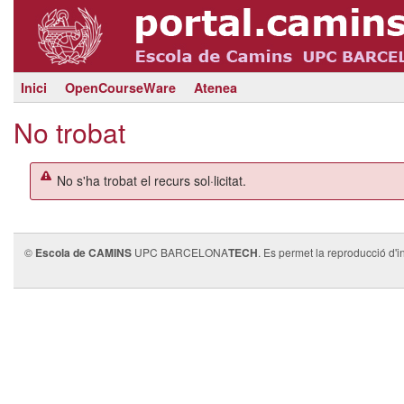
Inici
OpenCourseWare
Atenea
No trobat
No s'ha trobat el recurs sol·licitat.
©
Escola de CAMINS
UPC BARCELONA
TECH
. Es permet la reproducció d'i