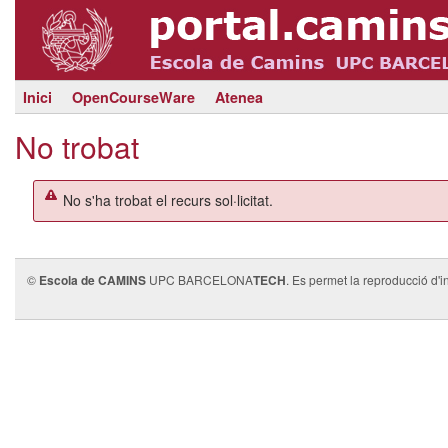
Inici
OpenCourseWare
Atenea
No trobat
No s'ha trobat el recurs sol·licitat.
©
Escola de CAMINS
UPC BARCELONA
TECH
. Es permet la reproducció d'i