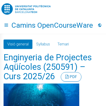
Go to upc.edu
Camins OpenCourseWare
Hide menu
Idio
Visió general
Syllabus
Temari
Enginyeria de Projectes
Aqüícoles (250591) –
Curs 2025/26
PDF