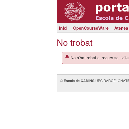
Inici
OpenCourseWare
Atenea
No trobat
No s'ha trobat el recurs sol·licita
©
Escola de CAMINS
UPC BARCELONA
T