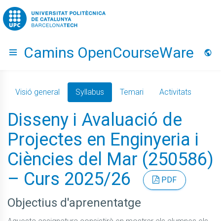
Go to upc.edu
Camins OpenCourseWare
Hide menu
Idio
Visió general
Syllabus
Temari
Activitats
Disseny i Avaluació de
Projectes en Enginyeria i
Ciències del Mar (250586)
– Curs 2025/26
PDF
Objectius d'aprenentatge