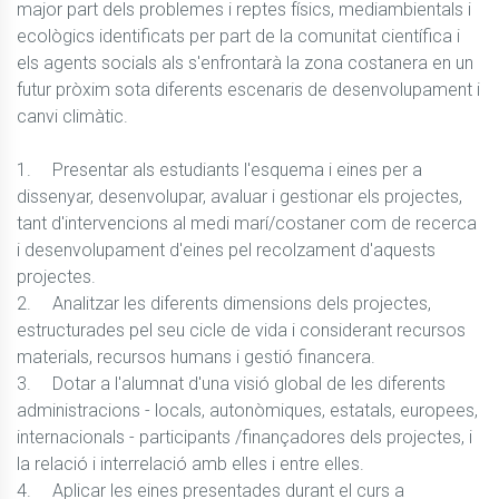
major part dels problemes i reptes físics, mediambientals i 
ecològics identificats per part de la comunitat científica i 
els agents socials als s'enfrontarà la zona costanera en un 
futur pròxim sota diferents escenaris de desenvolupament i 
canvi climàtic.

1.	Presentar als estudiants l'esquema i eines per a 
dissenyar, desenvolupar, avaluar i gestionar els projectes, 
tant d'intervencions al medi marí/costaner com de recerca 
i desenvolupament d'eines pel recolzament d'aquests 
projectes.

2.	Analitzar les diferents dimensions dels projectes, 
estructurades pel seu cicle de vida i considerant recursos 
materials, recursos humans i gestió financera.

3.	Dotar a l'alumnat d'una visió global de les diferents 
administracions - locals, autonòmiques, estatals, europees, 
internacionals - participants /finançadores dels projectes, i 
la relació i interrelació amb elles i entre elles.

4.	Aplicar les eines presentades durant el curs a 