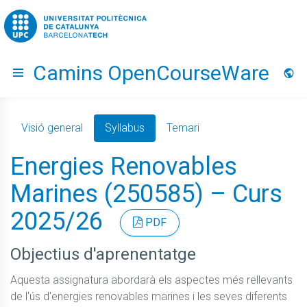
Go to upc.edu
Camins OpenCourseWare
Hide menu
Idio
Visió general
Syllabus
Temari
Energies Renovables
Marines (250585) – Curs
2025/26
PDF
Objectius d'aprenentatge
Aquesta assignatura abordarà els aspectes més rellevants 
de l'ús d'energies renovables marines i les seves diferents 