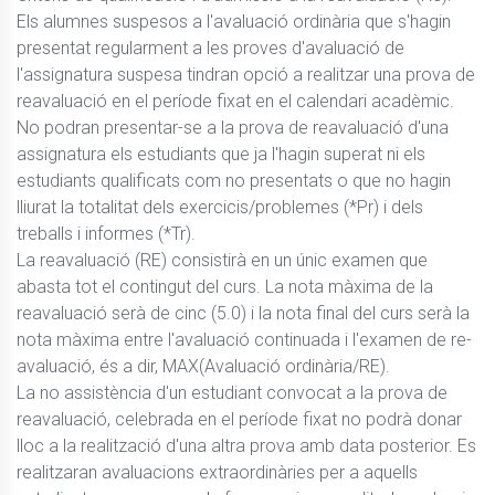
Els alumnes suspesos a l'avaluació ordinària que s'hagin 
presentat regularment a les proves d'avaluació de 
l'assignatura suspesa tindran opció a realitzar una prova de 
reavaluació en el període fixat en el calendari acadèmic. 
No podran presentar-se a la prova de reavaluació d'una 
assignatura els estudiants que ja l'hagin superat ni els 
estudiants qualificats com no presentats o que no hagin 
lliurat la totalitat dels exercicis/problemes (*Pr) i dels 
treballs i informes (*Tr). 

La reavaluació (RE) consistirà en un únic examen que 
abasta tot el contingut del curs. La nota màxima de la 
reavaluació serà de cinc (5.0) i la nota final del curs serà la 
nota màxima entre l'avaluació continuada i l'examen de re-
avaluació, és a dir, MAX(Avaluació ordinària/RE).

La no assistència d'un estudiant convocat a la prova de 
reavaluació, celebrada en el període fixat no podrà donar 
lloc a la realització d'una altra prova amb data posterior. Es 
realitzaran avaluacions extraordinàries per a aquells 