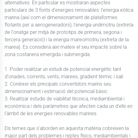
alternatives. En particular es mostraran aspectes 
particulars de 3 fonts d'energies renovables: l'energia eòlica 
marina (així com el dimensionament de plataformes 
flotants per a aerogeneradors), l'energia undimotriu (extreta 
de l'onatge per mitjà de prototips de primera, segona i 
tercera generació) i la energia mareomotriu (extreta de la 
marea). Es considera així mateix el seu impacte sobre la 
zona costanera emergida i submergida.

1. Poder realitzar un estudi de potencial energètic tant 
d'onades, corrents, vents, marees, gradient tèrmic i salí.

2. Conèixer els principals convertidors marins seu 
dimensionament i estimació del potencial bàsic.

3. Realitzar estudis de viabilitat tècnica, mediambiental i 
econòmica i dels paràmetres que afecten cada un d'ells en 
l'àmbit de les energies renovables marines.

Els temes que s'aborden en aquesta matèria cobreixen la 
major part dels problemes i reptes físics, mediambientals i 