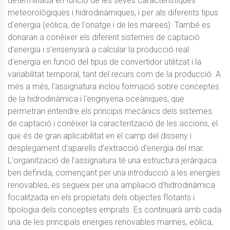
determinada en funció de les seves característiques 
meteorològiques i hidrodinàmiques, i per als diferents tipus 
d'energia (eòlica, de l'onatge i de les marees). També es 
donaran a conèixer els diferent sistemes de captació 
d'energia i s'ensenyarà a calcular la producció real 
d'energia en funció del tipus de convertidor utilitzat i la 
variabilitat temporal, tant del recurs com de la producció. A 
més a més, l'assignatura inclou formació sobre conceptes 
de la hidrodinàmica i l'enginyeria oceàniques, que 
permetran entendre els principis mecànics dels sistemes 
de captació i conèixer la caracterització de les accions, el 
que és de gran aplicabilitat en el camp del disseny i 
desplegament d'aparells d'extracció d'energia del mar. 

L'organització de l'assignatura té una estructura jeràrquica 
ben definida, començant per una introducció a les energies 
renovables, es segueix per una ampliació d'hidrodinàmica 
focalitzada en els propietats dels objectes flotants i 
tipologia dels conceptes emprats. Es continuarà amb cada 
una de les principals energies renovables marines, eòlica, 