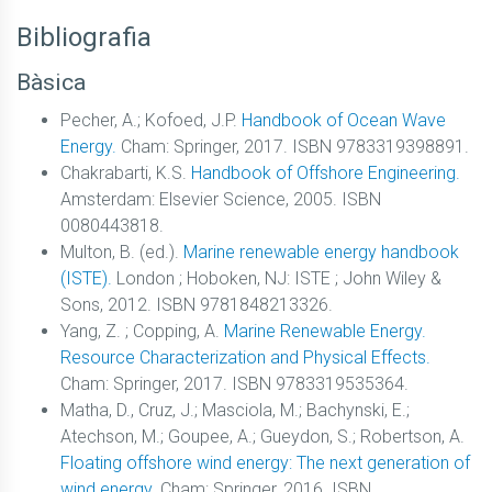
Bibliografia
Bàsica
Pecher, A.; Kofoed, J.P.
Handbook of Ocean Wave
Energy.
Cham: Springer, 2017. ISBN 9783319398891.
Chakrabarti, K.S.
Handbook of Offshore Engineering.
Amsterdam: Elsevier Science, 2005. ISBN
0080443818.
Multon, B. (ed.).
Marine renewable energy handbook
(ISTE).
London ; Hoboken, NJ: ISTE ; John Wiley &
Sons, 2012. ISBN 9781848213326.
Yang, Z. ; Copping, A.
Marine Renewable Energy.
Resource Characterization and Physical Effects.
Cham: Springer, 2017. ISBN 9783319535364.
Matha, D., Cruz, J.; Masciola, M.; Bachynski, E.;
Atechson, M.; Goupee, A.; Gueydon, S.; Robertson, A.
Floating offshore wind energy: The next generation of
wind energy.
Cham: Springer, 2016. ISBN