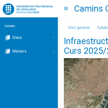
Camins 
Go to upc.edu
Show menu
Estudis
Visió general
Syllab
Graus
Infraestruc
Curs 2025
Màsters