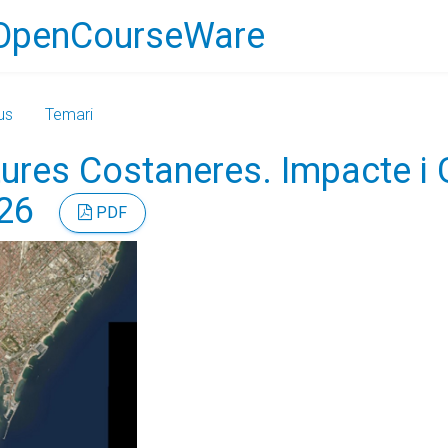
OpenCourseWare
us
Temari
tures Costaneres. Impacte i 
/26
PDF