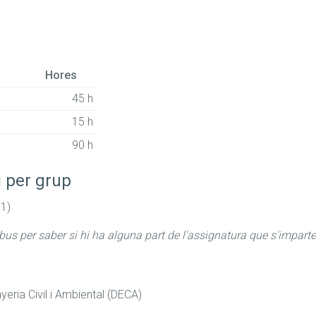
Hores
45 h
15 h
90 h
i per grup
1)
abus per saber si hi ha alguna part de l'assignatura que s'imparte
eria Civil i Ambiental (DECA)