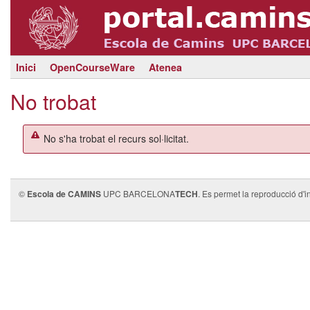
Inici
OpenCourseWare
Atenea
No trobat
No s'ha trobat el recurs sol·licitat.
©
Escola de CAMINS
UPC BARCELONA
TECH
. Es permet la reproducció d'i