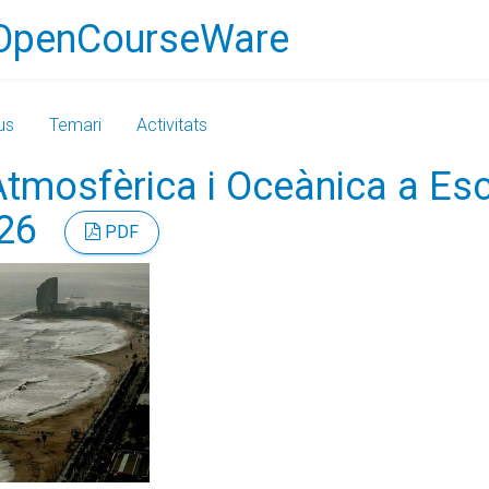
OpenCourseWare
us
Temari
Activitats
Atmosfèrica i Oceànica a Es
/26
PDF