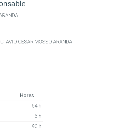
ponsable
 ARANDA
OCTAVIO CESAR MÖSSO ARANDA
Hores
54 h
6 h
90 h