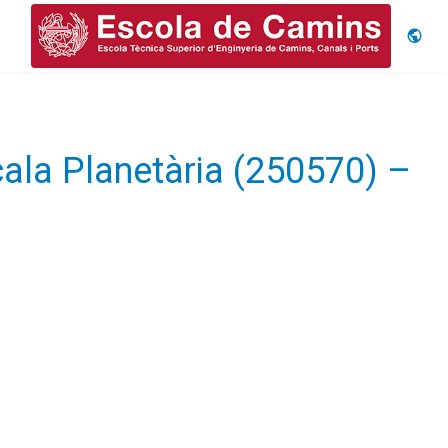
Idiom
cala Planetària (250570) –