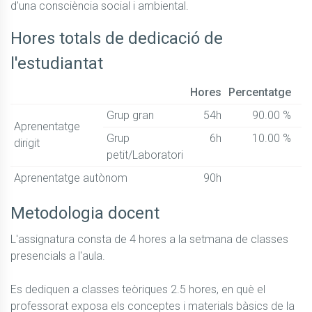
d'una consciència social i ambiental.
Hores totals de dedicació de
l'estudiantat
Hores
Percentatge
Grup gran
54h
90.00 %
Aprenentatge
Grup
6h
10.00 %
dirigit
petit/Laboratori
Aprenentatge autònom
90h
Metodologia docent
L'assignatura consta de 4 hores a la setmana de classes 
presencials a l'aula.

Es dediquen a classes teòriques 2.5 hores, en què el 
professorat exposa els conceptes i materials bàsics de la 