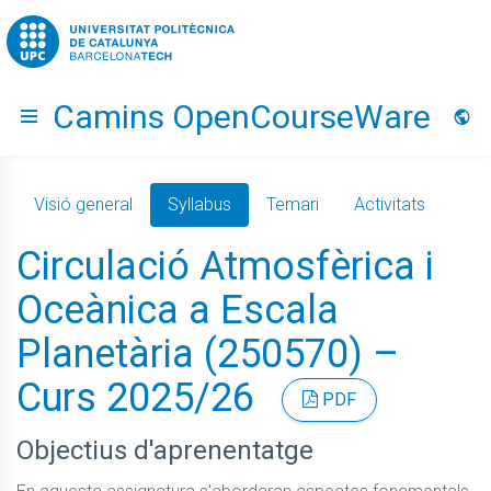
Go to upc.edu
Camins OpenCourseWare
Hide menu
Idio
Visió general
Syllabus
Temari
Activitats
Circulació Atmosfèrica i
Oceànica a Escala
Planetària (250570) –
Curs 2025/26
PDF
Objectius d'aprenentatge