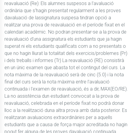
reavaluació (Re): Els alumnes suspesos a l'avaluació 
ordinària que s'hagin presentat regularment a les proves 
davaluació de lassignatura suspesa tindran opció a 
realitzar una prova de reavaluació en el període fixat en el 
calendari acadèmic. No podran presentar-se a la prova de 
reavaluació d'una assignatura els estudiants que ja hagin 
superat ni els estudiants qualificats com a no presentats o 
que no hagin lliurat la totalitat dels exercicis/problemes (Pr) 
i dels treballs i informes (Tr) La reavaluació (RE) consistirà 
en un únic examen que abasta tot el contingut del curs. La 
nota màxima de la reavaluació serà de cinc (5.0) i la nota 
final del curs serà la nota màxima entre l'avaluació 
continuada i l'examen de reavaluació, és a dir, MAX(EO/RE). 
La no assistència dun estudiant convocat a la prova de 
reavaluació, celebrada en el període fixat no podrà donar 
lloc a la realització duna altra prova amb data posterior. Es 
realitzaran avaluacions extraordinàries per a aquells 
estudiants que a causa de força major acreditada no hagin 
pogut fer alguna de les proves davaluació continuada. 