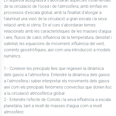
En aquesta assignatura s'abordaran aspectes fonamentals 
de la circulació de l'oceà i de l'atmosfera, amb èmfasi en 
processos d'escala global, amb la finalitat d'atorgar a 
l'alumnat una visió de la circulació a gran escala i la seva 
relació amb el clima. En el curs s'abordaran temes 
relacionats amb les característiques de les masses d'aigua 
i aire, fluxos de calor, influència de la temperatura, densitat i 
salinitat, les equacions de moviment, influència del vent, 
corrents geostròfiques, així com una introducció a models 
numèrics.

1.- Conèixer les principals lleis que regeixen la dinàmica 
dels gasos a l'atmosfera. Entendre la dinàmica dels gasos 
a l'atmosfera i saber interpretar els moviments dels gasos 
així com els principals fenòmens convectius que donen lloc 
a la circulació atmosfèrica global.

2.- Entendre l'efecte de Coriolis i la seva influència a escala 
planetària, tant a nivell de masses d'aigua com a nivell 
atmosfèric.
