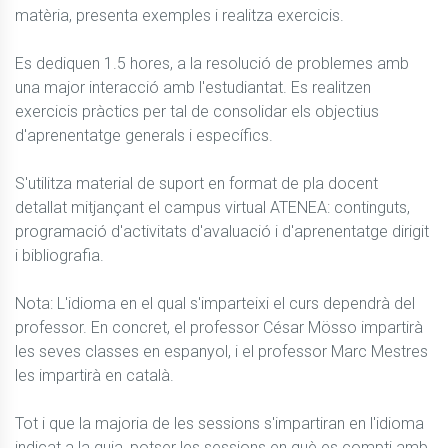
matèria, presenta exemples i realitza exercicis.

Es dediquen 1.5 hores, a la resolució de problemes amb 
una major interacció amb l'estudiantat. Es realitzen 
exercicis pràctics per tal de consolidar els objectius 
d'aprenentatge generals i específics.

S'utilitza material de suport en format de pla docent 
detallat mitjançant el campus virtual ATENEA: continguts, 
programació d'activitats d'avaluació i d'aprenentatge dirigit 
i bibliografia.

Nota: L'idioma en el qual s'imparteixi el curs dependrà del 
professor. En concret, el professor César Mösso impartirà 
les seves classes en espanyol, i el professor Marc Mestres 
les impartirà en català.

Tot i que la majoria de les sessions s'impartiran en l'idioma 
indicat a la guia, potser les sessions en què es compti amb 