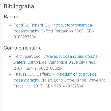
Bibliografia
Bàsica
Pond, S.; Pickard, G.L.
Introductory dynamical
oceanography.
Oxford: Pergamon, 1983. ISBN
008028728X.
Complementària
Holthuijsen, Leo H.
Waves in oceanic and coastal
waters.
Cambridge: Cambridge University Press,
2007. ISBN 9780521860284.
Knauss, J.A.; Garfield, N.
Introduction to physical
oceanography.
3rd ed. Long Grove, Illinois: Waveland
Press, Inc., 2017. ISBN 9781478632504.