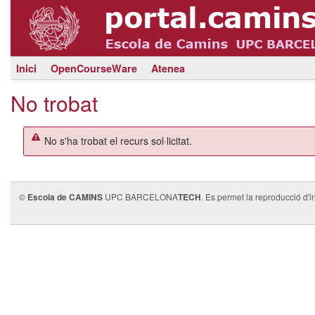
Inici
OpenCourseWare
Atenea
No trobat
No s'ha trobat el recurs sol·licitat.
©
Escola de CAMINS
UPC BARCELONA
TECH
. Es permet la reproducció d'i