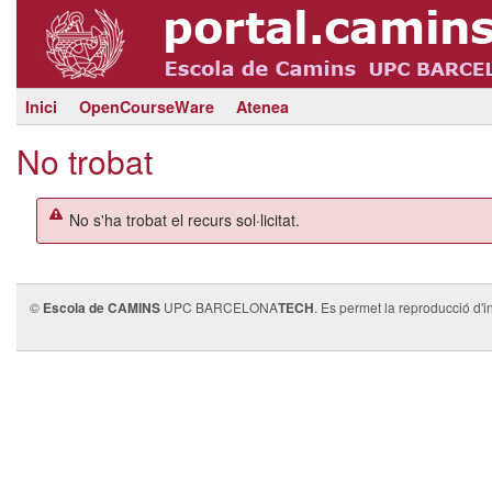
Inici
OpenCourseWare
Atenea
No trobat
No s'ha trobat el recurs sol·licitat.
©
Escola de CAMINS
UPC BARCELONA
TECH
. Es permet la reproducció d'i