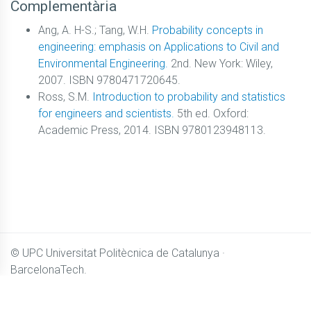
Complementària
Ang, A. H-S.; Tang, W.H.
Probability concepts in
engineering: emphasis on Applications to Civil and
Environmental Engineering.
2nd. New York: Wiley,
2007. ISBN 9780471720645.
Ross, S.M.
Introduction to probability and statistics
for engineers and scientists.
5th ed. Oxford:
Academic Press, 2014. ISBN 9780123948113.
© UPC
Universitat Politècnica de Catalunya ·
BarcelonaTech.
El contingut de
Camins OpenCourseWare
es distribueix sota