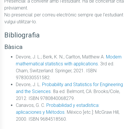
Presencial: a convenir amb l'estudiant. Ha de concertar cita 
prèviament.

No presencial: per correu electrònic sempre que l'estudiant 
vulgui utilitzar-lo.
Bibliografia
Bàsica
Devore, J. L.; Berk, K. N.; Carlton, Matthew A.
Modern
mathematical statistics with applications.
3rd ed.
Cham, Switzerland: Springer, 2021. ISBN
9783030551582.
Devore, J. L.
Probability and Statistics for Engineering
and the Sciences.
8a ed. Belmont, CA: Brooks/Cole,
2012. ISBN 9780840068279.
Canavos, G. C.
Probabilidad y estadística:
aplicaciones y Métodos.
México [etc.]: McGraw Hill,
2000. ISBN 9684518560.