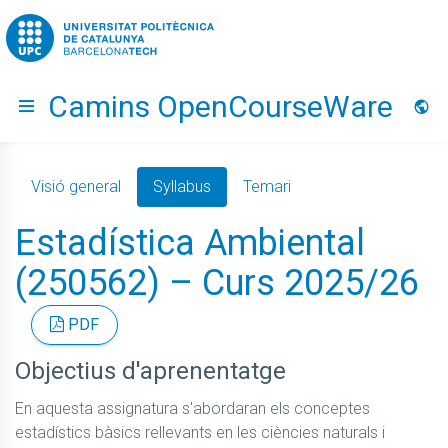
Go to upc.edu
Camins OpenCourseWare
Hide menu
Idio
Visió general
Syllabus
Temari
Estadística Ambiental
(250562) – Curs 2025/26
PDF
Objectius d'aprenentatge
En aquesta assignatura s'abordaran els conceptes 
estadístics bàsics rellevants en les ciències naturals i 