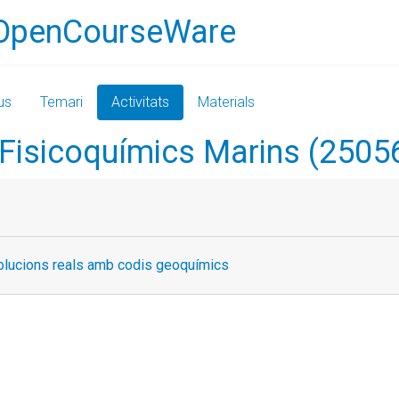
OpenCourseWare
us
Temari
Activitats
Materials
Fisicoquímics Marins (2505
 solucions reals amb codis geoquímics