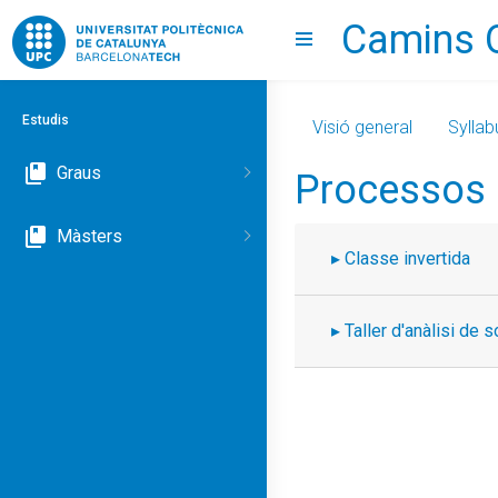
Camins 
Go to upc.edu
Show menu
Estudis
Visió general
Syllab
Graus
Processos 
Màsters
Classe invertida
Taller d'anàlisi de