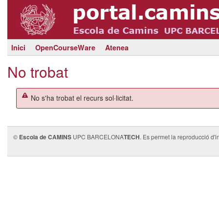
Inici
OpenCourseWare
Atenea
No trobat
No s'ha trobat el recurs sol·licitat.
©
Escola de CAMINS
UPC BARCELONA
TECH
. Es permet la reproducció d'i