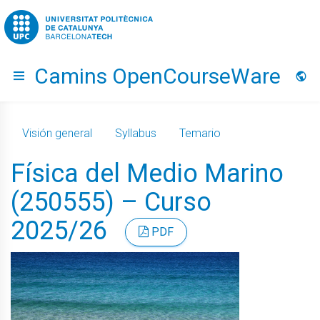
Go to upc.edu
Camins OpenCourseWare
Hide menu
Idio
Visión general
Syllabus
Temario
Física del Medio Marino
(250555) – Curso
2025/26
PDF