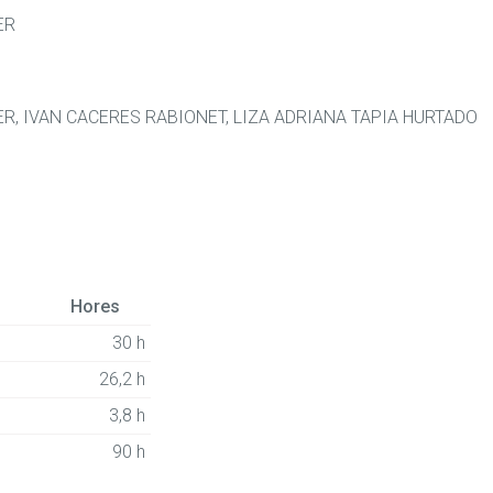
ER
, IVAN CACERES RABIONET, LIZA ADRIANA TAPIA HURTADO
Hores
30 h
26,2 h
3,8 h
90 h