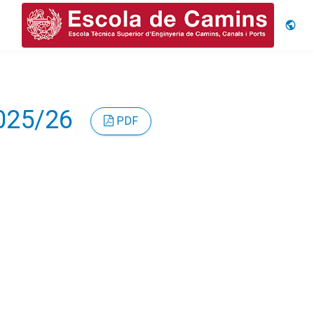
Idiom
2025/26
PDF