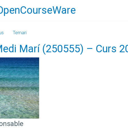
OpenCourseWare
us
Temari
 Medi Marí (250555) – Curs 
ponsable