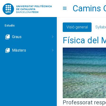
Camins 
Go to upc.edu
Show menu
Estudis
Visió general
Syllab
Graus
Física del
Màsters
Professorat res