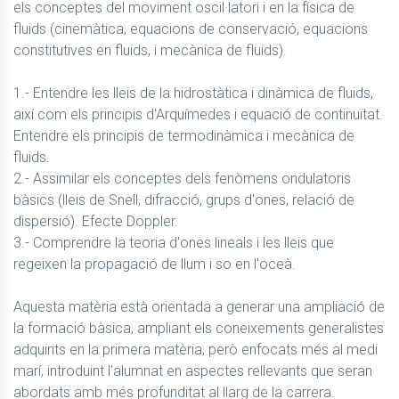
els conceptes del moviment oscil·latori i en la física de 
fluids (cinemàtica, equacions de conservació, equacions 
constitutives en fluids, i mecànica de fluids).

1.- Entendre les lleis de la hidrostàtica i dinàmica de fluids, 
així com els principis d'Arquímedes i equació de continuïtat. 
Entendre els principis de termodinàmica i mecànica de 
fluids.

2.- Assimilar els conceptes dels fenòmens ondulatoris 
bàsics (lleis de Snell, difracció, grups d'ones, relació de 
dispersió). Efecte Doppler.

3.- Comprendre la teoria d'ones lineals i les lleis que 
regeixen la propagació de llum i so en l'oceà.

Aquesta matèria està orientada a generar una ampliació de 
la formació bàsica, ampliant els coneixements generalistes 
adquirits en la primera matèria, però enfocats més al medi 
marí, introduint l'alumnat en aspectes rellevants que seran 
abordats amb més profunditat al llarg de la carrera.