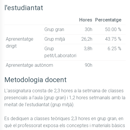
l'estudiantat
Hores
Percentatge
Grup gran
30h
50.00 %
Aprenentatge
Grup mitjà
26,2h
43.75 %
dirigit
Grup
3,8h
6.25 %
petit/Laboratori
Aprenentatge autònom
90h
Metodologia docent
L'assignatura consta de 2,3 hores a la setmana de classes 
presencials a l'aula (grup gran) i 1,2 hores setmanals amb la 
meitat de l'estudiantat (grup mitjà).

Es dediquen a classes teòriques 2,3 hores en grup gran, en 
què el professorat exposa els conceptes i materials bàsics 