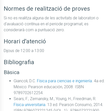
Normes de realització de proves
Si no es realitza alguna de les activitats de laboratori o 
d'avaluació contínua en el periode programat, es 
considerarà com a puntuació zero.
Horari d'atenció
Dijous de 12:00 a 13:00
Bibliografia
Bàsica
Giancoli, D.C.
Física para ciencias e ingeniería.
4a ed.
México: Pearson educación, 2008. ISBN
9789702612254.
Sears, F.; Zemansky, M.; Young, H.; Freedman, R.
Física universitaria.
13 ed. Pearson Consumo, 2014.
ISBN 9786073221245 (VOL. 1) ; 9786073221900