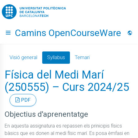
Go to upc.edu
Camins OpenCourseWare
Hide menu
Idio
Visió general
Syllabus
Temari
Física del Medi Marí
(250555) – Curs 2024/25
PDF
Objectius d'aprenentatge
En aquesta assignatura es repassen els prinicipis físics 
bàsics que es donen al medi físic marí. Es posa èmfasi en 