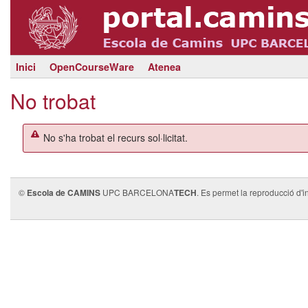
Inici
OpenCourseWare
Atenea
No trobat
No s'ha trobat el recurs sol·licitat.
©
Escola de CAMINS
UPC BARCELONA
TECH
. Es permet la reproducció d'i