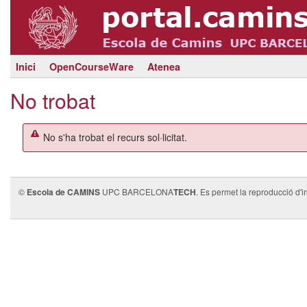
Inici
OpenCourseWare
Atenea
No trobat
No s'ha trobat el recurs sol·licitat.
©
Escola de CAMINS
UPC BARCELONA
TECH
. Es permet la reproducció d'i