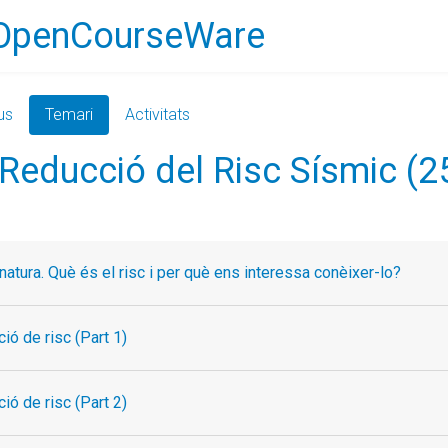
OpenCourseWare
us
Temari
Activitats
 Reducció del Risc Sísmic (
natura. Què és el risc i per què ens interessa conèixer-lo?
ió de risc (Part 1)
ió de risc (Part 2)