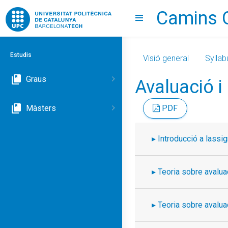
Camins 
Go to upc.edu
Show menu
Estudis
Visió general
Syllab
Graus
Avaluació i
Màsters
PDF
Introducció a lassig
Teoria sobre avaluac
Teoria sobre avaluac