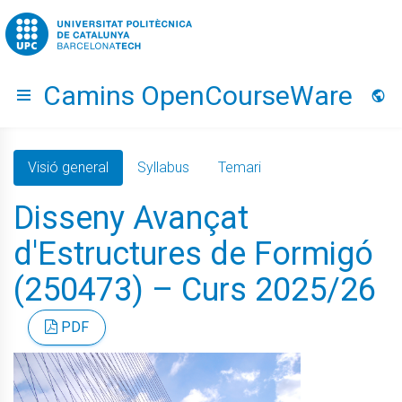
Go to upc.edu
Camins OpenCourseWare
Hide menu
Idio
Visió general
Syllabus
Temari
Disseny Avançat
d'Estructures de Formigó
(250473) – Curs 2025/26
PDF