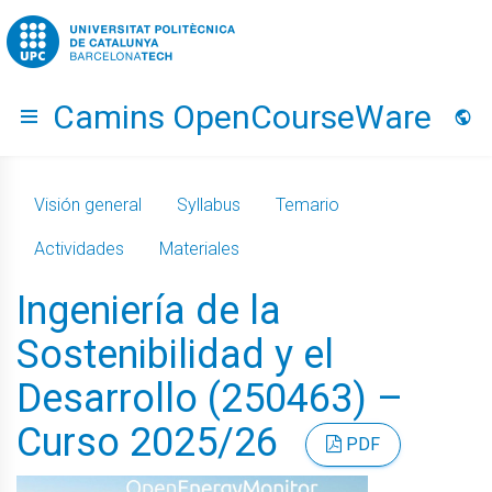
Go to upc.edu
Camins OpenCourseWare
Hide menu
Idio
Visión general
Syllabus
Temario
Actividades
Materiales
Ingeniería de la
Sostenibilidad y el
Desarrollo (250463) –
Curso 2025/26
PDF