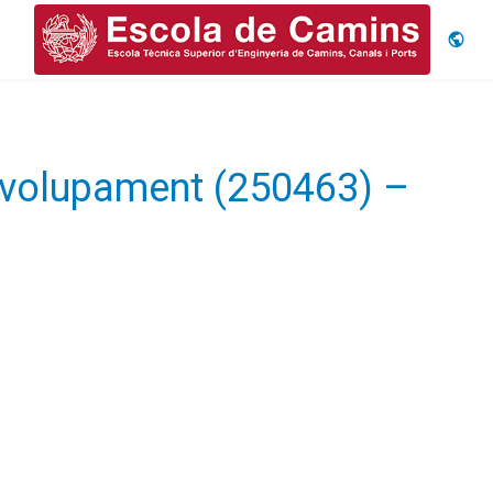
Idiom
senvolupament (250463) –