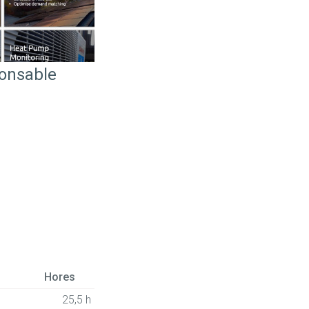
ponsable
Hores
25,5 h