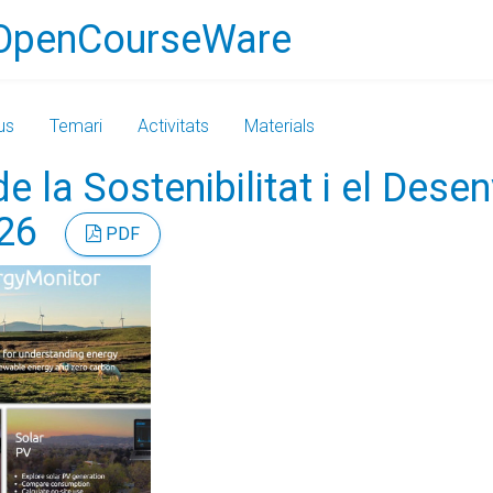
OpenCourseWare
us
Temari
Activitats
Materials
de la Sostenibilitat i el De
/26
PDF