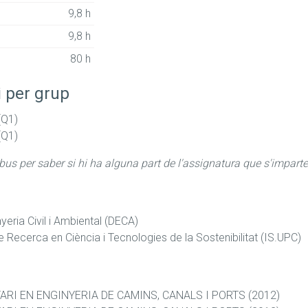
9,8 h
9,8 h
80 h
i per grup
(Q1)
(Q1)
abus per saber si hi ha alguna part de l'assignatura que s'imparte
eria Civil i Ambiental (DECA)
 de Recerca en Ciència i Tecnologies de la Sostenibilitat (IS.UPC)
RI EN ENGINYERIA DE CAMINS, CANALS I PORTS (2012)