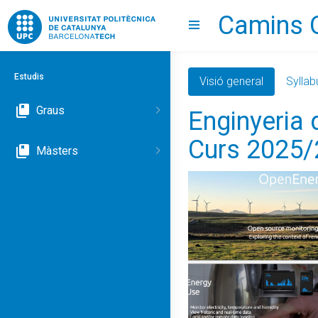
Camins 
Go to upc.edu
Show menu
Estudis
Visió general
Syllab
Graus
Enginyeria 
Curs 2025
Màsters