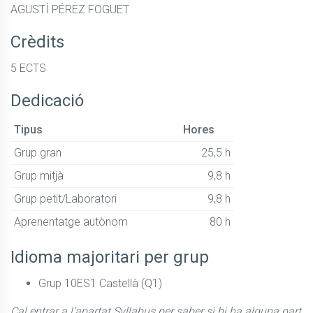
AGUSTÍ PÉREZ FOGUET
Crèdits
5 ECTS
Dedicació
Tipus
Hores
Grup gran
25,5 h
Grup mitjà
9,8 h
Grup petit/Laboratori
9,8 h
Aprenentatge autònom
80 h
Idioma majoritari per grup
Grup 10ES1 Castellà (Q1)
Cal entrar a l'apartat Syllabus per saber si hi ha alguna part