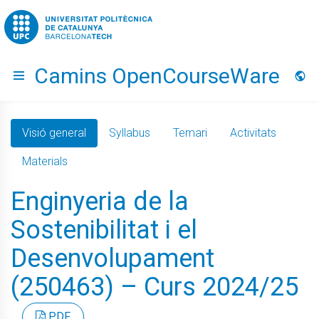
Go to upc.edu
Camins OpenCourseWare
Hide menu
Idio
Visió general
Syllabus
Temari
Activitats
Materials
Enginyeria de la
Sostenibilitat i el
Desenvolupament
(250463) – Curs 2024/25
PDF