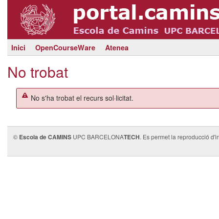
Inici
OpenCourseWare
Atenea
No trobat
No s'ha trobat el recurs sol·licitat.
©
Escola de CAMINS
UPC BARCELONA
TECH
. Es permet la reproducció d'i