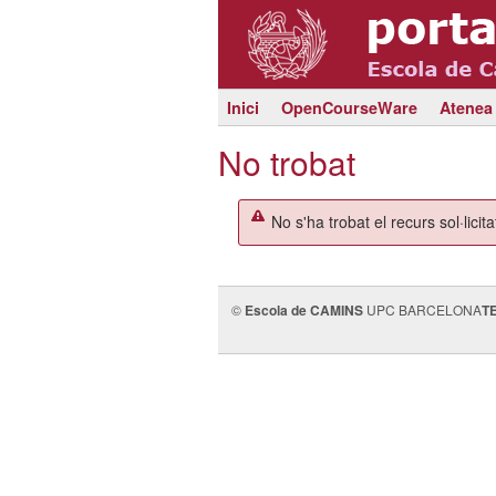
Inici
OpenCourseWare
Atenea
No trobat
No s'ha trobat el recurs sol·licita
©
Escola de CAMINS
UPC BARCELONA
T