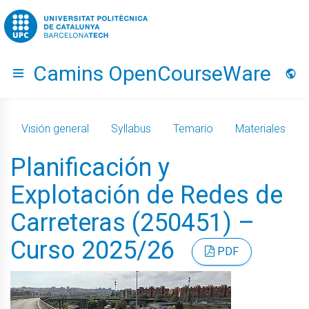
Go to upc.edu
Camins OpenCourseWare
Hide menu
Idio
Visión general
Syllabus
Temario
Materiales
Planificación y
Explotación de Redes de
Carreteras (250451) –
Curso 2025/26
PDF