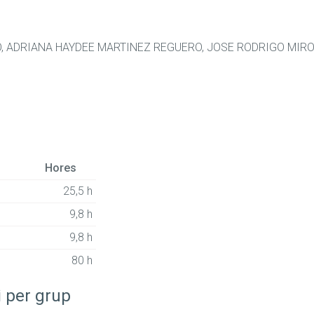
, ADRIANA HAYDEE MARTINEZ REGUERO, JOSE RODRIGO MIR
Hores
25,5 h
9,8 h
9,8 h
80 h
i per grup