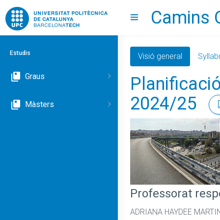
Camins 
Go to upc.edu
Show menu
Estudis
Visió general
Syllab
Graus
Planificaci
2024/25
Màsters
Professorat res
ADRIANA HAYDEE MARTI