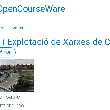
OpenCourseWare
us
Temari
ó i Explotació de Xarxes de 
PDF
ponsable
NEZ REGUERO