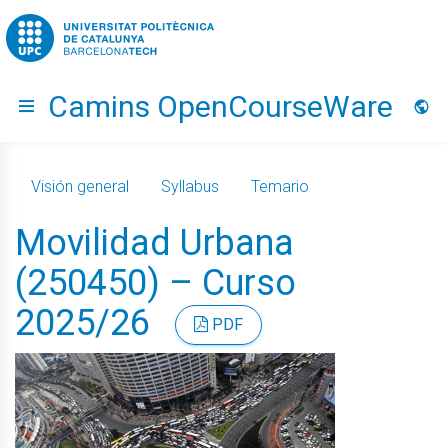
Go to upc.edu
Camins OpenCourseWare
Hide menu
Idio
Visión general
Syllabus
Temario
Movilidad Urbana
(250450) – Curso
2025/26
PDF