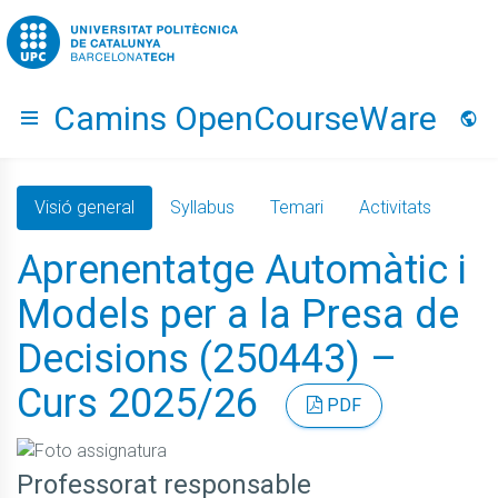
Go to upc.edu
Camins OpenCourseWare
Hide menu
Idio
Visió general
Syllabus
Temari
Activitats
Aprenentatge Automàtic i
Models per a la Presa de
Decisions (250443) –
Curs 2025/26
PDF
Professorat responsable