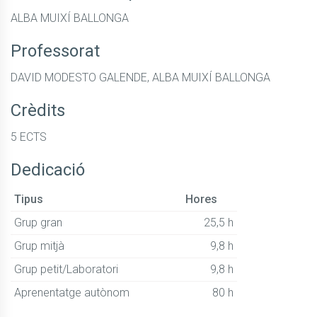
ALBA MUIXÍ BALLONGA
Professorat
DAVID MODESTO GALENDE, ALBA MUIXÍ BALLONGA
Crèdits
5 ECTS
Dedicació
Tipus
Hores
Grup gran
25,5 h
Grup mitjà
9,8 h
Grup petit/Laboratori
9,8 h
Aprenentatge autònom
80 h