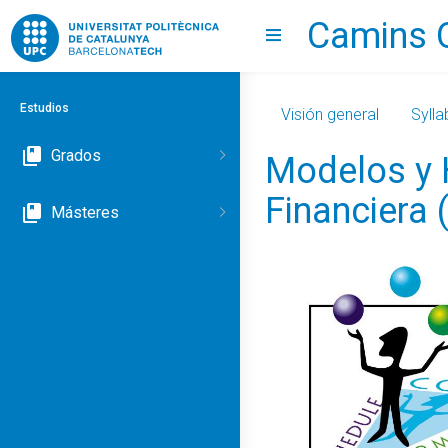
Camins 
Go to upc.edu
Show menu
Estudios
Visión general
Sylla
Grados
Modelos y 
Financiera
Másteres