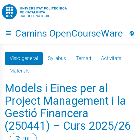
Go to upc.edu
Camins OpenCourseWare
Hide menu
Idio
Visió general
Syllabus
Temari
Activitats
Materials
Models i Eines per al
Project Management i la
Gestió Financera
(250441) – Curs 2025/26
PDF