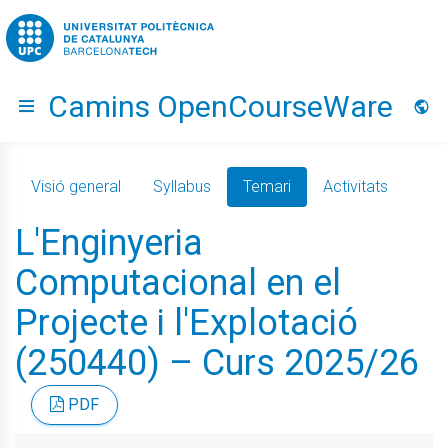
Go to upc.edu
Camins OpenCourseWare
Hide menu
Idio
Visió general
Syllabus
Temari
Activitats
L'Enginyeria
Computacional en el
Projecte i l'Explotació
(250440) – Curs 2025/26
PDF