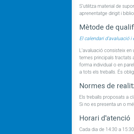
S'utilitza material de sup
aprenentatge dirigit i bibli
Mètode de qualif
El calendari d'avaluació i 
L'avaluació consisteix en u
temes principals tractats 
forma individual o en parel
a tots els treballs. És obl
Normes de realit
Els treballs proposats a c
Horari d'atenció
Cada dia de 14:30 a 15:30