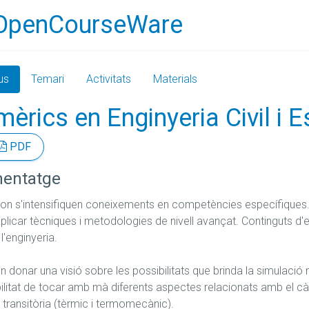
OpenCourseWare
us
Temari
Activitats
Materials
rics en Enginyeria Civil i E
PDF
nentatge
t on s'intensifiquen coneixements en competències específiques.
licar tècniques i metodologies de nivell avançat. Continguts d'e
'enginyeria.

donar una visió sobre les possibilitats que brinda la simulació num
bilitat de tocar amb mà diferents aspectes relacionats amb el càlcul
isi transitòria (tèrmic i termomecànic).
