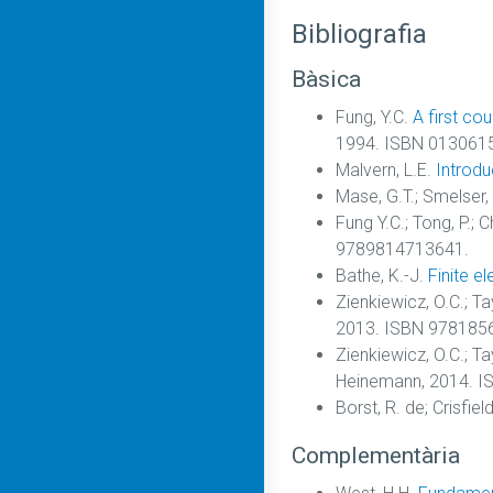
Bibliografia
Bàsica
Fung, Y.C.
A first co
1994. ISBN 013061
Malvern, L.E.
Introdu
Mase, G.T.; Smelser,
Fung Y.C.; Tong, P.; 
9789814713641.
Bathe, K.-J.
Finite e
Zienkiewicz, O.C.; Tay
2013. ISBN 978185
Zienkiewicz, O.C.; Tay
Heinemann, 2014. 
Borst, R. de; Crisfiel
Complementària