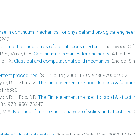
urse in continuum mechanics: for physical and biological engineer
5242.
ction to the mechanics of a continuous medium.
Englewood Cliff
 R.E.; Mase, G.E.
Continuum mechanics for engineers.
4th ed. Bo
Chen, X.
Classical and computational solid mechanics.
2nd ed. Sin
lement procedures.
[S. l.]: l'autor, 2006. ISBN 9780979004902.
lor, R.L.; Zhu, J.Z.
The Finite element method: its basis & fundam
6176330.
lor, R.L.; Fox, D.D.
The Finite element method: for solid & struct
ISBN 9781856176347.
d, M.A.
Nonlinear finite element analysis of solids and structures.
2