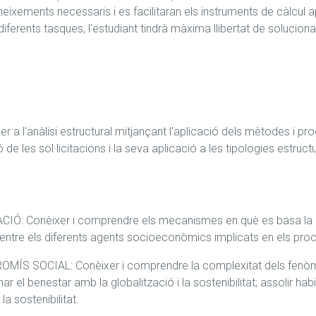
ixements necessaris i es facilitaran els instruments de càlcul apro
s diferents tasques, l'estudiant tindrà màxima llibertat de solucio
 a l'anàlisi estructural mitjançant l'aplicació dels mètodes i pro
 les sol·licitacions i la seva aplicació a les tipologies estructura
: Conèixer i comprendre els mecanismes en què es basa la rece
s entre els diferents agents socioeconòmics implicats en els pr
ÍS SOCIAL: Conèixer i comprendre la complexitat dels fenòmens
nar el benestar amb la globalització i la sostenibilitat; assolir hab
la sostenibilitat.