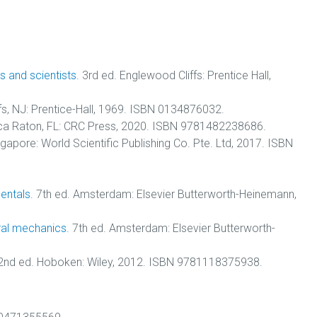
s and scientists.
3rd ed. Englewood Cliffs: Prentice Hall,
s, NJ: Prentice-Hall, 1969. ISBN 0134876032.
ca Raton, FL: CRC Press, 2020. ISBN 9781482238686.
gapore: World Scientific Publishing Co. Pte. Ltd, 2017. ISBN
entals.
7th ed. Amsterdam: Elsevier Butterworth-Heinemann,
ural mechanics.
7th ed. Amsterdam: Elsevier Butterworth-
nd ed. Hoboken: Wiley, 2012. ISBN 9781118375938.