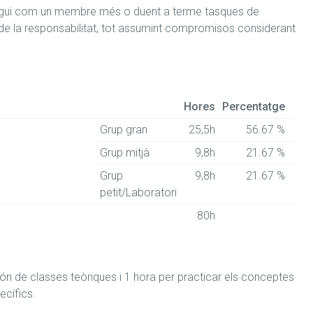
 sigui com un membre més o duent a terme tasques de 
 de la responsabilitat, tot assumint compromisos considerant 
Hores
Percentatge
Grup gran
25,5h
56.67 %
Grup mitjà
9,8h
21.67 %
Grup
9,8h
21.67 %
petit/Laboratori
80h
ón de classes teòriques i 1 hora per practicar els conceptes 
cífics.
