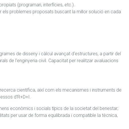
piats (programari, interfícies, etc.).

nar els problemes proposats buscant la millor solució en cada 
grames de disseny i càlcul avançat d'estructures, a partir del 
ls de l'enginyeria civil. Capacitat per realitzar avaluacions 
rca científica, així com els mecanismes i instruments de 
ocessos d'R+D+I.
 econòmics i socials típics de la societat del benestar; 
ilitats per usar de forma equilibrada i compatible la tècnica, 