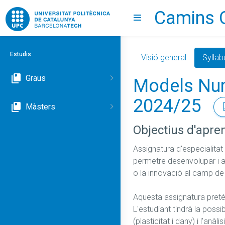
Camins 
Go to upc.edu
Show menu
Estudis
Visió general
Syllab
Graus
Models Numè
2024/25
Màsters
Objectius d'apre
Assignatura d'especialita
permetre desenvolupar i ap
o la innovació al camp de l
Aquesta assignatura pretén 
L'estudiant tindrà la possi
(plasticitat i dany) i l'anàl