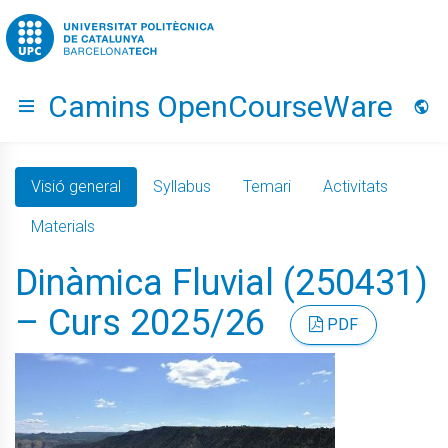
Go to upc.edu
Camins OpenCourseWare
Hide menu
Idio
Visió general
Syllabus
Temari
Activitats
Materials
Dinàmica Fluvial (250431)
– Curs 2025/26
PDF