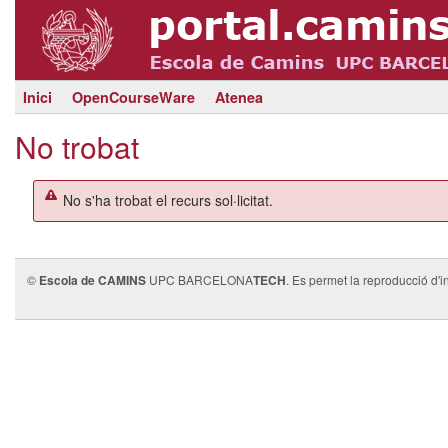
Inici
OpenCourseWare
Atenea
No trobat
No s'ha trobat el recurs sol·licitat.
©
Escola de CAMINS
UPC BARCELONA
TECH
. Es permet la reproducció d'i