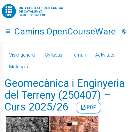
Go to upc.edu
Camins OpenCourseWare
Hide menu
Idio
Visió general
Syllabus
Temari
Activitats
Materials
Geomecànica i Enginyeria
del Terreny (250407) –
Curs 2025/26
PDF