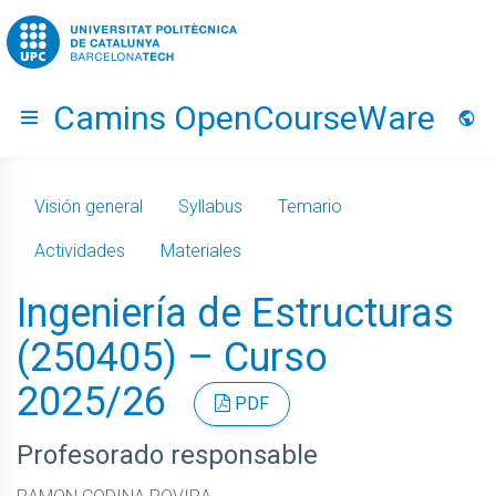
Go to upc.edu
Camins OpenCourseWare
Hide menu
Idio
Visión general
Syllabus
Temario
Actividades
Materiales
Ingeniería de Estructuras
(250405) – Curso
2025/26
PDF
Profesorado responsable